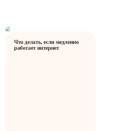
квартире. Работа с большим
количеством устройств без
задержек.
Что делать, если медленно
работает интернет