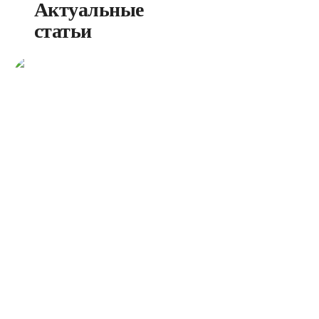
Актуальные 
статьи
Роутер с Wi-Fi 6. Подойдёт
для гигабитных тарифов
Улучшенная пропускная
способность по всей