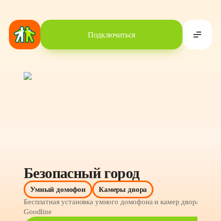
Подключиться
Безопасный город
С
Умный домофон
Камеры двора
Бесплатная установка умного домофона и камер двора от 
Со
Goodline