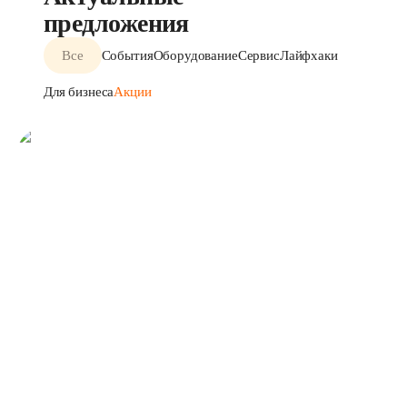
предложения
Все
События
Оборудование
Сервис
Лайфхаки
Для бизнеса
Акции
Роутер с Вай-Фай 6.
Подойдёт для гигабитных
тарифов