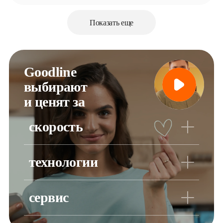
Показать еще
Goodline 
выбирают 

и ценят за
скорость
Подходит для любых задач: общения, просмотра фильмов,
скачивания файлов, игр
технологии
Телепатия 2.0 работает, пока вы спите. Система
самостоятельно находит неполадки и исправляет их
сервис
Делаем больше, чем от нас ждут. В приложении «Goodline –
личный кабинет» всегда доступен круглосуточный чат с