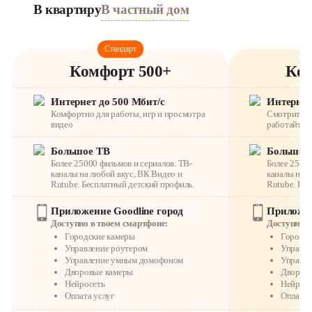
В квартиру
В частный дом
Стандарт
Комфорт 500+
Ком
Интернет до 500 Мбит/с
Интернет
Комфортно для работы, игр и просмотра
Смотрите ви
видео
работайте, 
Большое ТВ
Большое
Более 25000 фильмов и сериалов. ТВ-
Более 25000
каналы на любой вкус, ВК Видео и
каналы на л
Rutube. Бесплатный детский профиль.
Rutube. Бес
Приложение Goodline город
Приложен
Доступно в твоем смартфоне:
Доступно в
Городские камеры
Городск
Управление роутером
Управле
Управление умным домофоном
Управл
Дворовые камеры
Дворов
Нейросеть
Нейросе
Оплата услуг
Оплата 