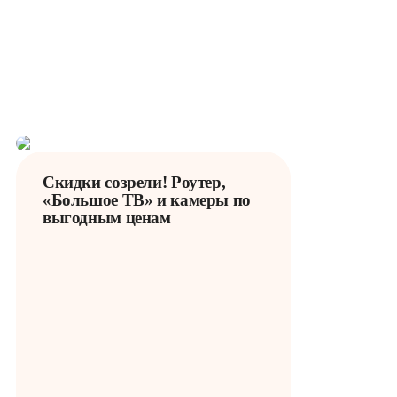
Улучшенная пропускная
способность по всей
квартире. Работа с большим
количеством устройств без
задержек.
Скидки созрели! Роутер,
«Большое ТВ» и камеры по
выгодным ценам