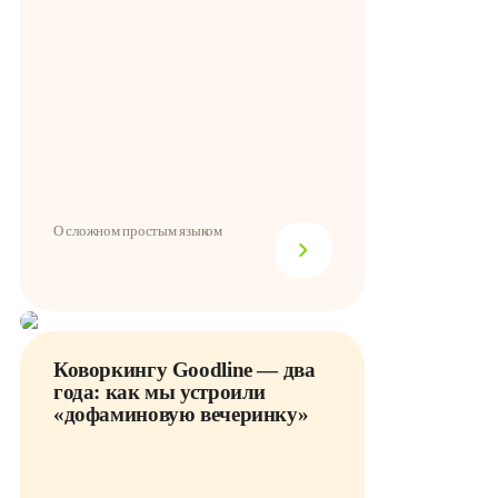
О сложном простым языком
Коворкингу Goodline — два
года: как мы устроили
«дофаминовую вечеринку»