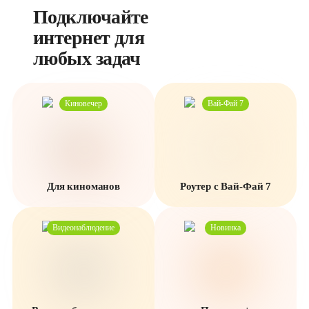
Подключайте 
интернет для 
любых задач
Киновечер
Вай-Фай 7
Для киноманов
Роутер с Вай-Фай 7
Видеонаблюдение
Новинка